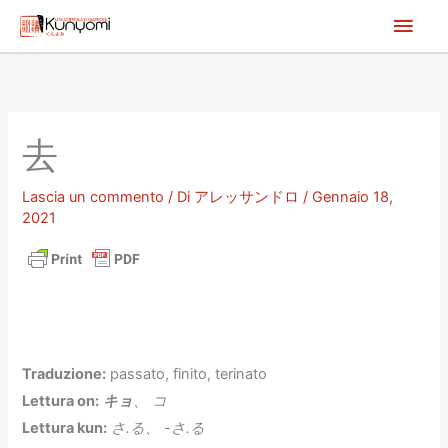
Vai
Men
al
princ
contenuto
去
Lascia un commento
/ Di
アレッサンドロ
/
Gennaio 18,
2021
Traduzione:
passato, finito, terinato
Lettura on:
キョ
、 コ
Lettura kun:
さ.る、 -さ.る