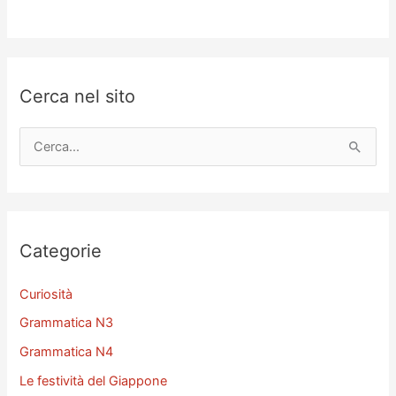
Cerca nel sito
C
e
r
c
a
Categorie
:
Curiosità
Grammatica N3
Grammatica N4
Le festività del Giappone