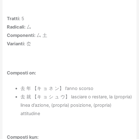
Tratti
:
5
Radicali:
厶
Componenti
:
厶 土
Varianti
:
厺
Composti on:
去 年 【キ ョ ネ ン】 l’anno scorso
去 就 【キ ョ シ ュ ウ】 lasciare o restare, la (propria)
linea d’azione, (propria) posizione, (propria)
attitudine
Composti kun
: