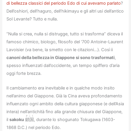
di bellezza classici del periodo Edo di cui avevamo parlato
?
Dell’oshiori, dell’haguro, dell’hikimayu e gli altri usi dell’antico
Sol Levante? Tutto e nulla.
“Nulla si crea, nulla si distrugge, tutto si trasforma” diceva il
famoso chimico, biologo, filosofo del ‘700 Antoine-Laurent
Lavoisier (va bene, la smetto con le citazioni…). Così
i
canoni della bellezza in Giappone si sono trasformati
,
spesso influenzati dall’occidente, un tempo spiffero d’aria
oggi forte brezza.
Il cambiamento era inevitabile e in qualche modo insito
nell’animo del Giappone. Già la Cina aveva profondamento
influenzato ogni ambito della cultura giapponese (e dell’Asia
intera) nell’antichità fino alla grande chiusura del Giappone,
さこく
il
sakoku
鎖国
, durante lo shogunato Tokugawa (1603-
1868 D.C.) nel periodo Edo.