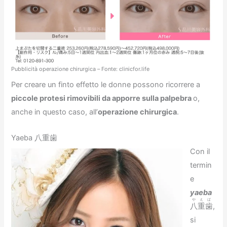
Pubblicità operazione chirurgica – Fonte: clinicfor.life
Per creare un finto effetto le donne possono ricorrere a
piccole protesi rimovibili da apporre sulla palpebra
o,
anche in questo caso, all’
operazione chirurgica
.
Yaeba 八重歯
Con il
termin
e
yaeba
やえば
八重歯
,
si