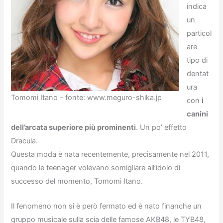
indica
un
particol
are
tipo di
dentat
ura
Tomomi Itano – fonte: www.meguro-shika.jp
con
i
canini
dell’arcata superiore più prominenti
. Un po’ effetto
Dracula.
Questa moda è nata recentemente, precisamente nel 2011,
quando le teenager volevano somigliare all’idolo di
successo del momento, Tomomi Itano.
Il fenomeno non si è però fermato ed è nato finanche un
gruppo musicale sulla scia delle famose AKB48, le TYB48,