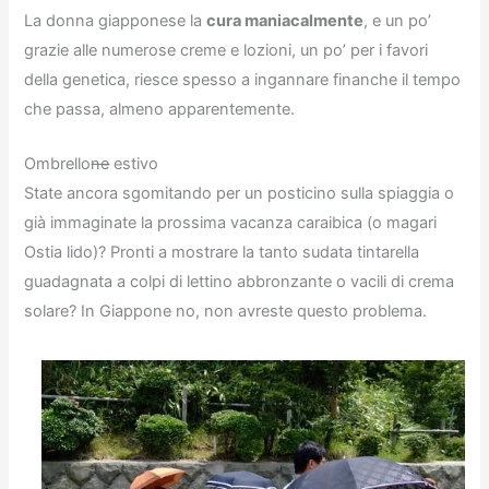
La donna giapponese la
cura maniacalmente
, e un po’
grazie alle numerose creme e lozioni, un po’ per i favori
della genetica, riesce spesso a ingannare finanche il tempo
che passa, almeno apparentemente.
Ombrello
ne
estivo
State ancora sgomitando per un posticino sulla spiaggia o
già immaginate la prossima vacanza caraibica (o magari
Ostia lido)? Pronti a mostrare la tanto sudata tintarella
guadagnata a colpi di lettino abbronzante o vacili di crema
solare? In Giappone no, non avreste questo problema.