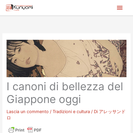
Vai
Men
al
princ
contenuto
I canoni di bellezza del
Giappone oggi
Lascia un commento
/
Tradizioni e cultura
/ Di
アレッサンド
ロ