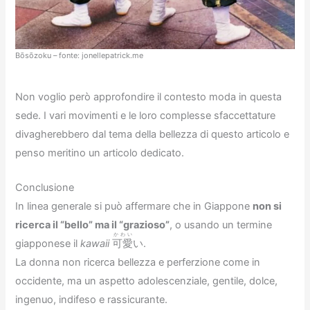
Bōsōzoku – fonte: jonellepatrick.me
Non voglio però approfondire il contesto moda in questa
sede. I vari movimenti e le loro complesse sfaccettature
divagherebbero dal tema della bellezza di questo articolo e
penso meritino un articolo dedicato.
Conclusione
In linea generale si può affermare che in Giappone
non si
ricerca il “bello” ma il “grazioso”
, o usando un termine
かわい
giapponese il
kawaii
可愛
い.
La donna non ricerca bellezza e perferzione come in
occidente, ma un aspetto adolescenziale, gentile, dolce,
ingenuo, indifeso e rassicurante.