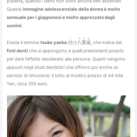
pubertà, quando i denti non sono ancora ben assestati.
Questa
immagine adolescenziale della donna è molto
sensuale per i giapponesi e molto apprezzata dagli
uomini
.
つ
やえば
Esiste il termine
tsuke yaeba
付
け
八重歯
, che indica dei
finti denti
che si appongono a quelli preesistenti proprio
per dare l’effetto desiderato alla persona. Questi vengono
apposti negli studi dentistici che offrono poi anche un
servizio di rimozione. Il tutto al modico prezzo di 44 mila
Yen, circa 350 euro.