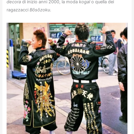
decora
di inizio anni 2000, la moda
kogal
o quella dei
ragazzacci
Bōsōzoku
.