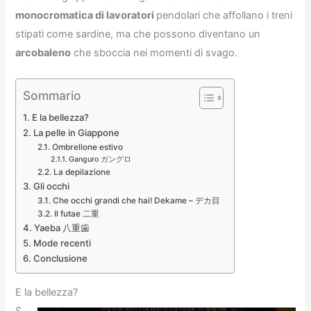
monocromatica di lavoratori
pendolari che affollano i treni
stipati come sardine, ma che possono diventano un
arcobaleno
che sboccia nei momenti di svago.
Sommario
E la bellezza?
La pelle in Giappone
Ombrellone estivo
Ganguro ガングロ
La depilazione
Gli occhi
Che occhi grandi che hai! Dekame – デカ目
Il futae 二重
Yaeba 八重歯
Mode recenti
Conclusione
E la bellezza?