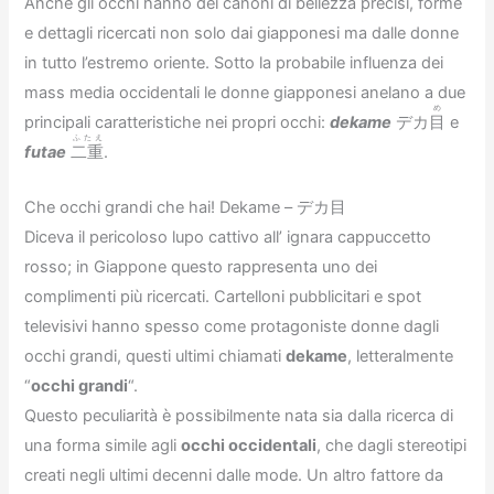
Anche gli occhi hanno dei canoni di bellezza precisi, forme
e dettagli ricercati non solo dai giapponesi ma dalle donne
in tutto l’estremo oriente. Sotto la probabile influenza dei
mass media occidentali le donne giapponesi anelano a due
め
principali caratteristiche nei propri occhi:
dekame
デカ
目
e
ふたえ
futae
二重
.
Che occhi grandi che hai! Dekame –
デカ
目
Diceva il pericoloso lupo cattivo all’ ignara cappuccetto
rosso; in Giappone questo rappresenta uno dei
complimenti più ricercati. Cartelloni pubblicitari e spot
televisivi hanno spesso come protagoniste donne dagli
occhi grandi, questi ultimi chiamati
dekame
, letteralmente
“
occhi grandi
“.
Questo peculiarità è possibilmente nata sia dalla ricerca di
una forma simile agli
occhi occidentali
, che dagli stereotipi
creati negli ultimi decenni dalle mode. Un altro fattore da