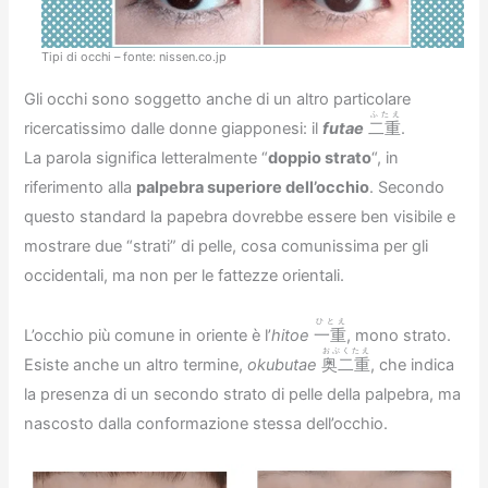
Tipi di occhi – fonte: nissen.co.jp
Gli occhi sono soggetto anche di un altro particolare
ふたえ
ricercatissimo dalle donne giapponesi: il
futae
二重
.
La parola significa letteralmente “
doppio strato
“, in
riferimento alla
palpebra superiore dell’occhio
. Secondo
questo standard la papebra dovrebbe essere ben visibile e
mostrare due “strati” di pelle, cosa comunissima per gli
occidentali, ma non per le fattezze orientali.
ひとえ
L’occhio più comune in oriente è l’
hitoe
一重
, mono strato.
おぶくたえ
Esiste anche un altro termine,
okubutae
奥二重
, che indica
la presenza di un secondo strato di pelle della palpebra, ma
nascosto dalla conformazione stessa dell’occhio.