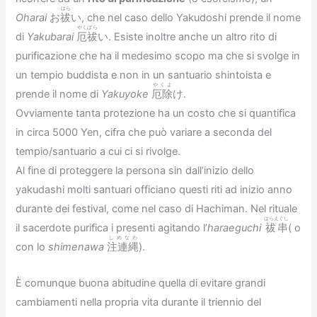
はら
Oharai
お
祓
い, che nel caso dello Yakudoshi prende il nome
やくばら
di
Yakubarai
厄祓
い. Esiste inoltre anche un altro rito di
purificazione che ha il medesimo scopo ma che si svolge in
un tempio buddista e non in un santuario shintoista e
やくよ
prende il nome di
Yakuyoke
厄除
け.
Ovviamente tanta protezione ha un costo che si quantifica
in circa 5000 Yen, cifra che può variare a seconda del
tempio/santuario a cui ci si rivolge.
Al fine di proteggere la persona sin dall’inizio dello
yakudashi molti santuari officiano questi riti ad inizio anno
durante dei festival, come nel caso di Hachiman. Nel rituale
はらえぐし
il sacerdote purifica i presenti agitando l’
haraeguchi
祓串
( o
しめなわ
con lo
shimenawa
注連縄
).
È comunque buona abitudine quella di evitare grandi
cambiamenti nella propria vita durante il triennio del