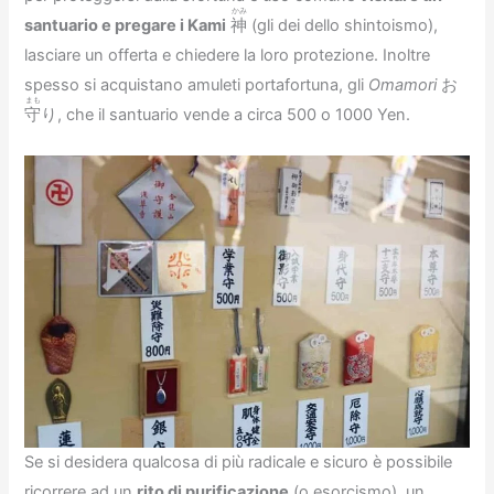
かみ
santuario e pregare i Kami
神
(gli dei dello shintoismo),
lasciare un offerta e chiedere la loro protezione. Inoltre
spesso si acquistano amuleti portafortuna, gli
Omamori
お
まも
守
り, che il santuario vende a circa 500 o 1000 Yen.
Se si desidera qualcosa di più radicale e sicuro è possibile
ricorrere ad un
rito di purificazione
(o esorcismo), un