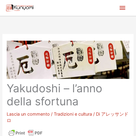
Vai
Men
al
princ
contenuto
Yakudoshi – l’anno
della sfortuna
Lascia un commento
/
Tradizioni e cultura
/ Di
アレッサンド
ロ