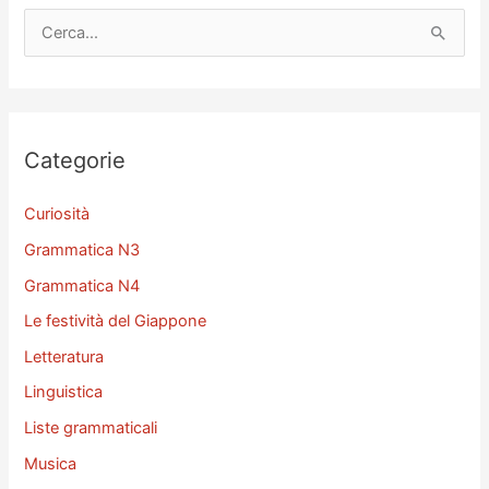
C
e
r
c
a
Categorie
:
Curiosità
Grammatica N3
Grammatica N4
Le festività del Giappone
Letteratura
Linguistica
Liste grammaticali
Musica