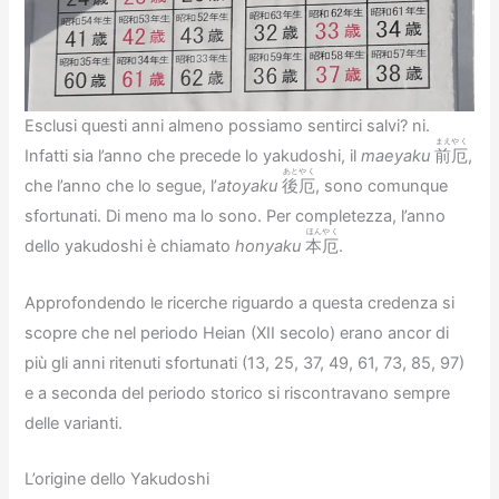
Esclusi questi anni almeno possiamo sentirci salvi? ni.
まえやく
Infatti sia l’anno che precede lo yakudoshi, il
maeyaku
前厄
,
あとやく
che l’anno che lo segue, l’
atoyaku
後厄
, sono comunque
sfortunati. Di meno ma lo sono. Per completezza, l’anno
ほんやく
dello yakudoshi è chiamato
honyaku
本厄
.
Approfondendo le ricerche riguardo a questa credenza si
scopre che nel periodo Heian (XII secolo) erano ancor di
più gli anni ritenuti sfortunati (13, 25, 37, 49, 61, 73, 85, 97)
e a seconda del periodo storico si riscontravano sempre
delle varianti.
L’origine dello Yakudoshi