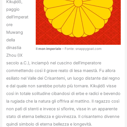
Kikujidō,
paggio
dell’Imperat
ore
Muwang
della
dinastia
I
l mon imperiale
– Fonte: snappygoat.com
Zhou (IX
secolo a.C.), inciampò nel cuscino dell’imperatore
commettendo così il grave reato di lesa maestà. Fu allora
esiliato nel Valle dei Crisantemi, un luogo distante dal regno
e dal quale non sarebbe potuto più tornare. Kikujidō visse
così in totale solitudine cibandosi di erbe e radici e bevendo
la rugiada che la natura gli offriva al mattino. Il ragazzo così
non patì di stenti e invece si sfiorire, visse in un apparente
stato di eterna bellezza e giovinezza. Il crisantemo divenne
quindi simbolo di eterna bellezza e longevità.