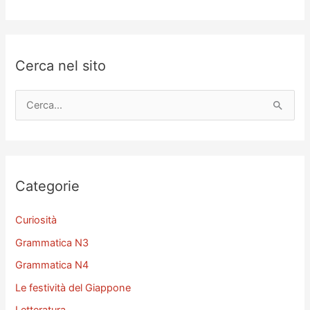
Cerca nel sito
C
e
r
c
a
Categorie
:
Curiosità
Grammatica N3
Grammatica N4
Le festività del Giappone