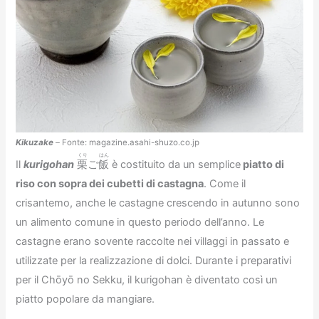
Kikuzake
– Fonte: magazine.asahi-shuzo.co.jp
くり
はん
Il
kurigohan
栗
ご
飯
è costituito da un semplice
piatto di
riso con sopra dei cubetti di castagna
. Come il
crisantemo, anche le castagne crescendo in autunno sono
un alimento comune in questo periodo dell’anno. Le
castagne erano sovente raccolte nei villaggi in passato e
utilizzate per la realizzazione di dolci. Durante i preparativi
per il Chōyō no Sekku, il kurigohan è diventato così un
piatto popolare da mangiare.