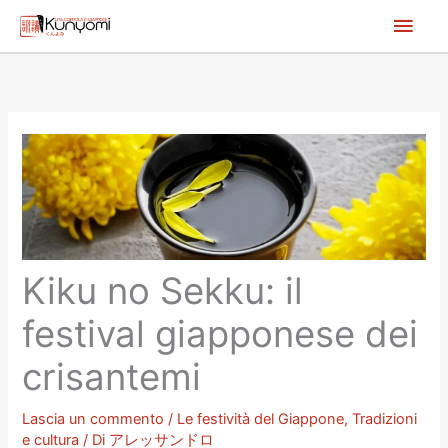
Vai
Men
al
princ
contenuto
Kiku no Sekku: il
festival giapponese dei
crisantemi
Lascia un commento
/
Le festività del Giappone
,
Tradizioni
e cultura
/ Di
アレッサンドロ