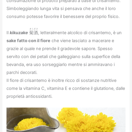
consumazione di prodotti preparati a base di crisantemo.
Simboleggiando lunga vita si pensava che anche il loro
consumo potesse favorire il benessere del proprio fisico.
きくざけ
Il
kikuzake
菊酒
, letteralmente alcolico di crisantemo, è un
sake fatto con il fiore
che viene lasciato a macerare e
grazie al quale ne prende il gradevole sapore. Spesso
servito con dei petali che galleggiano sulla superfice della
bevanda, era uso sorseggiarlo mentre si ammiravano i
parchi decorati.
Il fiore di crisantemo è inoltre ricco di sostanze nutritive
come la vitamina C, vitamina E e contiene il glutatione, dalle
proprietà antiossidanti.