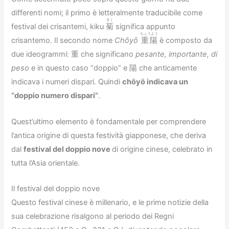
differenti nomi; il primo è letteralmente traducibile come
きく
festival dei crisantemi, kiku
菊
significa appunto
ちょうよう
crisantemo. Il secondo nome
Chōyō
重陽
è composto da
due ideogrammi: 重 che significano
pesante, importante, di
peso
e in questo caso “doppio” e 陽 che anticamente
indicava i numeri dispari. Quindi
chōyō indicava un
“doppio numero dispari”
.
Quest’ultimo elemento è fondamentale per comprendere
l’antica origine di questa festività giapponese, che deriva
dal
festival del doppio nove
di origine cinese, celebrato in
tutta l’Asia orientale.
Il festival del doppio nove
Questo festival cinese è millenario, e le prime notizie della
sua celebrazione risalgono al periodo dei Regni