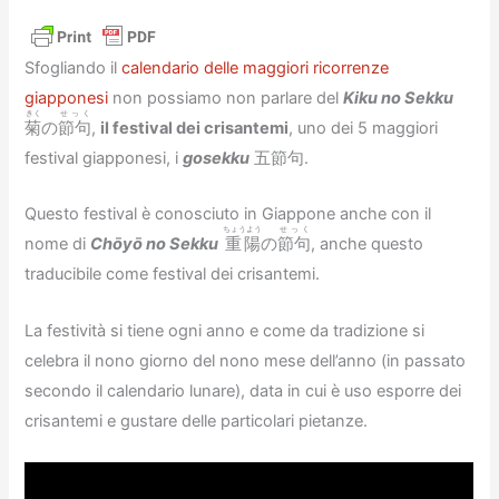
Sfogliando il
calendario delle maggiori ricorrenze
giapponesi
non possiamo non parlare del
Kiku no Sekku
きく
せっく
菊
の
節句
,
il festival dei crisantemi
, uno dei 5 maggiori
festival giapponesi, i
gosekku
五節句.
Questo festival è conosciuto in Giappone anche con il
ちょうよう
せっく
nome di
Chōyō no Sekku
重陽
の
節句
, anche questo
traducibile come festival dei crisantemi.
La festività si tiene ogni anno e come da tradizione si
celebra il nono giorno del nono mese dell’anno (in passato
secondo il calendario lunare), data in cui è uso esporre dei
crisantemi e gustare delle particolari pietanze.