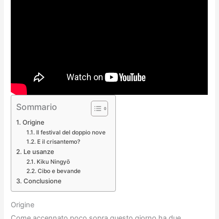
Sommario
Origine
Il festival del doppio nove
E il crisantemo?
Le usanze
Kiku Ningyō
Cibo e bevande
Conclusione
Origine
Come accennato poco sopra questo giorno ha due