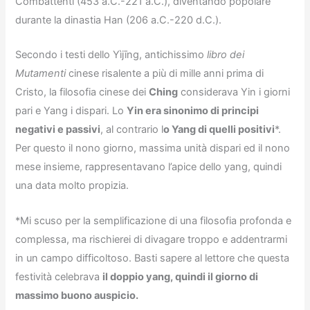
Combattenti (453 a.C.-221 a.C.), diventando popolare
durante la dinastia Han (206 a.C.-220 d.C.).
Secondo i testi dello Yìjīng, antichissimo
libro dei
Mutamenti
cinese risalente a più di mille anni prima di
Cristo, la filosofia cinese dei
Ching
considerava Yin i giorni
pari e Yang i dispari. Lo
Yin era sinonimo di principi
negativi e passivi
, al contrario l
o Yang di quelli positivi
*.
Per questo il nono giorno, massima unità dispari ed il nono
mese insieme, rappresentavano l’apice dello yang, quindi
una data molto propizia.
*Mi scuso per la semplificazione di una filosofia profonda e
complessa, ma rischierei di divagare troppo e addentrarmi
in un campo difficoltoso. Basti sapere al lettore che questa
festività celebrava
il doppio yang, quindi il giorno di
massimo buono auspicio.