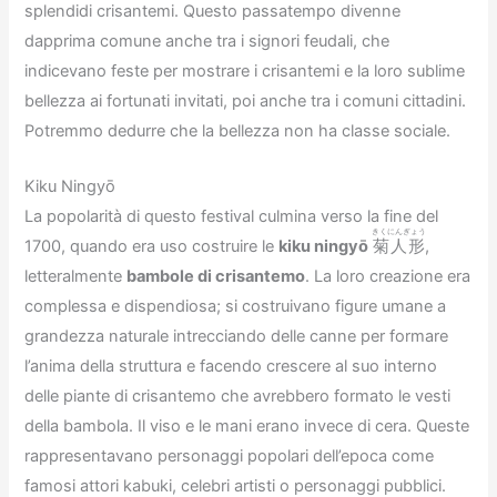
splendidi crisantemi. Questo passatempo divenne
dapprima comune anche tra i signori feudali, che
indicevano feste per mostrare i crisantemi e la loro sublime
bellezza ai fortunati invitati, poi anche tra i comuni cittadini.
Potremmo dedurre che la bellezza non ha classe sociale.
Kiku Ningyō
La popolarità di questo festival culmina verso la fine del
きくにんぎょう
1700, quando era uso costruire le
kiku ningyō
菊人形
,
letteralmente
bambole di crisantemo
. La loro creazione era
complessa e dispendiosa; si costruivano figure umane a
grandezza naturale intrecciando delle canne per formare
l’anima della struttura e facendo crescere al suo interno
delle piante di crisantemo che avrebbero formato le vesti
della bambola. Il viso e le mani erano invece di cera. Queste
rappresentavano personaggi popolari dell’epoca come
famosi attori kabuki, celebri artisti o personaggi pubblici.