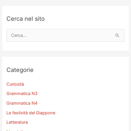
Cerca nel sito
C
e
r
c
a
Categorie
:
Curiosità
Grammatica N3
Grammatica N4
Le festività del Giappone
Letteratura