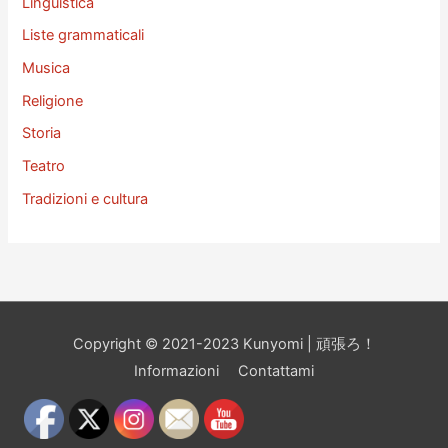
Linguistica
Liste grammaticali
Musica
Religione
Storia
Teatro
Tradizioni e cultura
Copyright © 2021-2023 Kunyomi | 頑張ろ！
Informazioni
Contattami