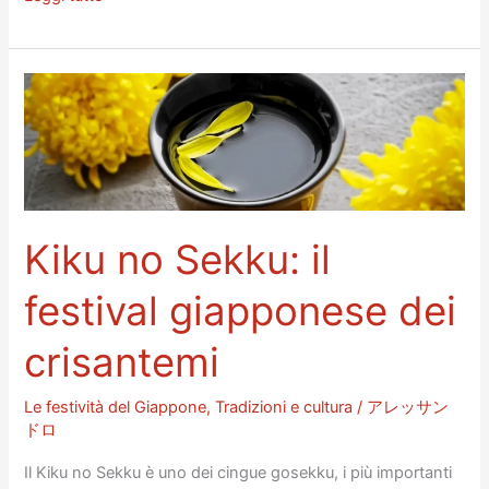
七
五
三:
il
festival
giapponese
dedicato
ai
Kiku no Sekku: il
bambini
festival giapponese dei
crisantemi
Le festività del Giappone
,
Tradizioni e cultura
/
アレッサン
ドロ
Il Kiku no Sekku è uno dei cingue gosekku, i più importanti