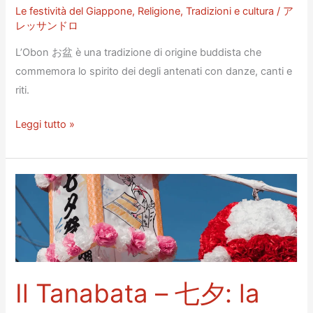
Le festività del Giappone
,
Religione
,
Tradizioni e cultura
/
ア
レッサンドロ
L’Obon お盆 è una tradizione di origine buddista che
commemora lo spirito dei degli antenati con danze, canti e
riti.
L’Obon:
Leggi tutto »
la
commemorazione
degli
antenati
Il Tanabata – 七夕: la