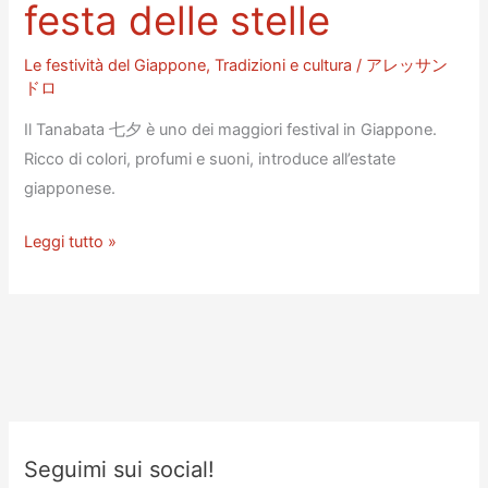
festa delle stelle
Le festività del Giappone
,
Tradizioni e cultura
/
アレッサン
ドロ
Il Tanabata 七夕 è uno dei maggiori festival in Giappone.
Ricco di colori, profumi e suoni, introduce all’estate
giapponese.
Il
Leggi tutto »
Tanabata
–
七
夕:
la
festa
delle
Seguimi sui social!
stelle