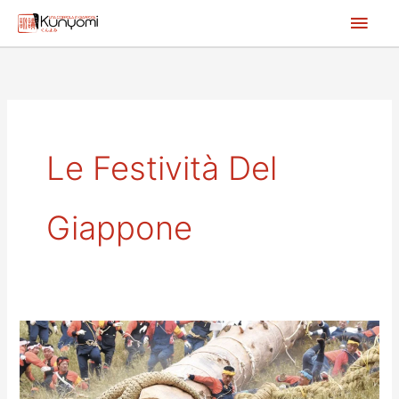
Vai
Men
al
princ
contenuto
Le Festività Del
Giappone