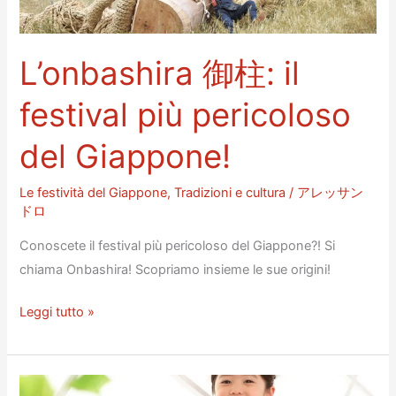
L’onbashira 御柱: il
festival più pericoloso
del Giappone!
Le festività del Giappone
,
Tradizioni e cultura
/
アレッサン
ドロ
Conoscete il festival più pericoloso del Giappone?! Si
chiama Onbashira! Scopriamo insieme le sue origini!
L’onbashira
Leggi tutto »
御
柱:
il