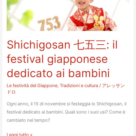
festival
più
pericoloso
del
Giappone!
Shichigosan 七五三: il
festival giapponese
dedicato ai bambini
Le festività del Giappone
,
Tradizioni e cultura
/
アレッサン
ドロ
Ogni anno, il 15 di novembre si festeggia lo Shichigosan, il
festival dedicato ai bambini. Quali sono i suoi usi? Come è
cambiato nel tempo?
Shichigosan
Leggi tutto »