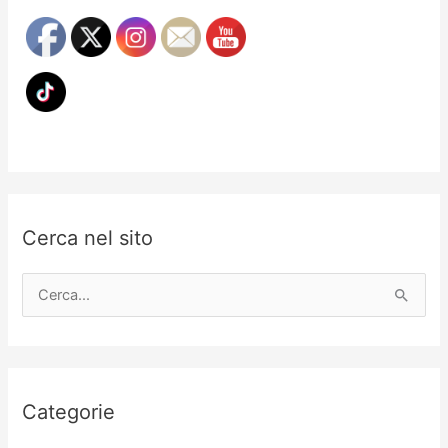
Cerca nel sito
C
e
r
c
a
Categorie
: