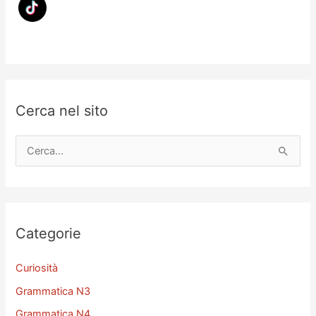
Cerca nel sito
C
e
r
c
a
Categorie
:
Curiosità
Grammatica N3
Grammatica N4