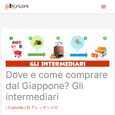
Vai
Men
al
princ
contenuto
Dove e come comprare
dal Giappone? Gli
intermediari
/
Curiosità
/ Di
アレッサンドロ