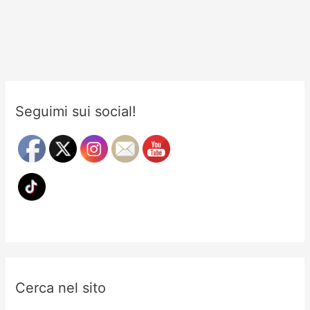
kimono:
Guida
completa
dalle
origini
ad
Seguimi sui social!
oggi
Cerca nel sito