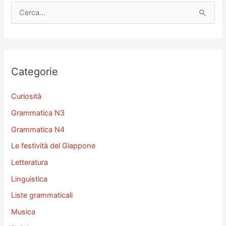
C
e
r
c
a
Categorie
:
Curiosità
Grammatica N3
Grammatica N4
Le festività del Giappone
Letteratura
Linguistica
Liste grammaticali
Musica