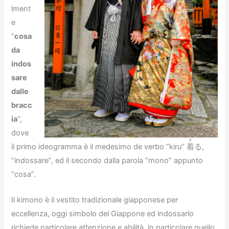
lment
e
“
cosa
da
indos
sare
dalle
bracc
ia
“,
dove
き
il primo ideogramma è il medesimo de verbo “kiru”
着
る,
“indossare”, ed il secondo dalla parola “mono” appunto
“cosa”.
Il kimono è il vestito tradizionale giapponese per
eccellenza, oggi simbolo del Giappone ed indossarlo
richiede particolare attenzione e abilità, in particolare quello