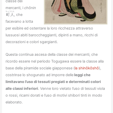
classe dei
mercanti, i
chōnin
ちょうにん
町人
, che
facevano a lotta
per esibire ed ostentare la loro ricchezza attraverso
lussuosi abiti baroccheggianti, dipinti a mano, ricchi di
decorazioni e colori sgargianti.
Questa continua ascesa della classe dei mercanti, che
ricordo essere nel periodo Togugawa essere la classe alla
base della piramide sociale giapponese (
la shinōkōshō
),
costrinse lo shogunato ad imporre delle
leggi che
limitavano l’uso di tessuti pregiati e determinati colori
alle classi inferiori
. Venne loro vietato l’uso di tessuti viola
o rossi, ricami dorati e l’uso di motivi shibori tinti in modo
elaborato.