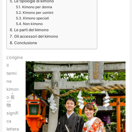
Le tipologie di kimono
Kimono per donna
Kimono per uomini
Kimono speciali
Non kimono
Le parti del kimono
Gli accessori del kimono
Conclusione
L’origine
Il
termi
ne
kimon
き
o
着
もの
物
signifi
ca
lettera