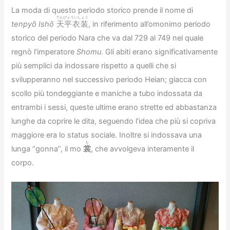
La moda di questo periodo storico prende il nome di
てんぴょういしょう
tenpyō Ishō
天平衣装
, in riferimento all’omonimo periodo
storico del periodo Nara che va dal 729 al 749 nel quale
regnò l’imperatore
Shomu
. Gli abiti erano significativamente
più semplici da indossare rispetto a quelli che si
svilupperanno nel successivo periodo Heian; giacca con
scollo più tondeggiante e maniche a tubo indossata da
entrambi i sessi, queste ultime erano strette ed abbastanza
lunghe da coprire le dita, seguendo l’idea che più si copriva
maggiore era lo status sociale. Inoltre si indossava una
も
lunga “gonna”, il mo
裳
, che avvolgeva interamente il
corpo.