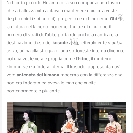
Nel tardo periodo Heian fece la sua comparsa una fascia
che ad altezza vita aiutava a mantenere chiusa la veste
おび
degli uomini (ishi no obi), progenitrice del moderno
Obi
帯
,
la cintura del kimono moderno. Inoltre diminuirono il
numero di strati dell’abito portando anche a cambiare la
こそで
destinazione d’uso del
kosode
小袖
, letteralmente
manica
corta
, prima alla stregua di una sottoveste interna divenuto
poi una veste vera e propria come l’
hitoe
, il moderno
kimono senza fodera interna. Il kosode rappresenta così il
vero
antenato del kimono
moderno con la differenza che
non era foderato ed aveva le maniche cucite
posteriormente e più corte.