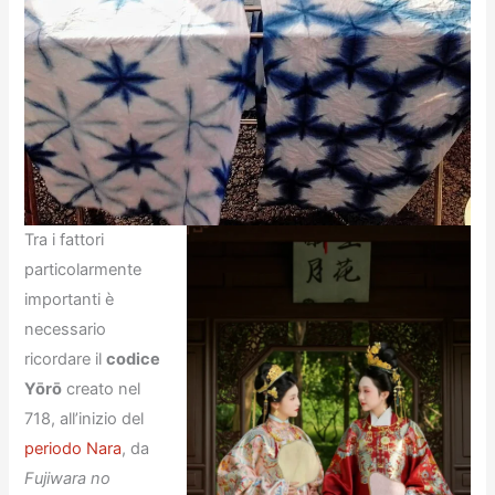
Tra i fattori
particolarmente
importanti è
necessario
ricordare il
codice
Yōrō
creato nel
718, all’inizio del
periodo Nara
, da
Fujiwara no