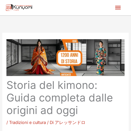
Vai
Men
al
princ
contenuto
Storia del kimono:
Guida completa dalle
origini ad oggi
/
Tradizioni e cultura
/ Di
アレッサンドロ