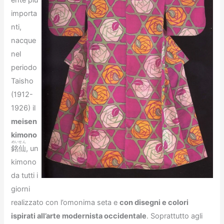
importa
nti,
nacque
nel
periodo
Taisho
(1912-
1926) il
meisen
kimono
めいせん
銘仙
, un
kimono
da tutti i
giorni
realizzato con l’omonima seta e
con disegni e colori
ispirati all’arte modernista occidentale
. Soprattutto agli