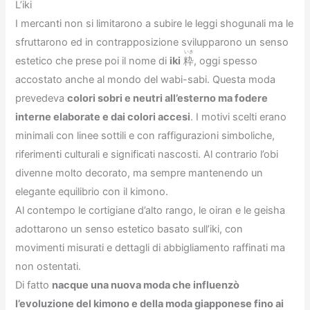
L’iki
I mercanti non si limitarono a subire le leggi shogunali ma le
sfruttarono ed in contrapposizione svilupparono un senso
いき
estetico che prese poi il nome di
iki
粋
, oggi spesso
accostato anche al mondo del wabi-sabi. Questa moda
prevedeva
colori sobri e neutri all’esterno ma fodere
interne elaborate e dai colori accesi
. I motivi scelti erano
minimali con linee sottili e con raffigurazioni simboliche,
riferimenti culturali e significati nascosti. Al contrario l’obi
divenne molto decorato, ma sempre mantenendo un
elegante equilibrio con il kimono.
Al contempo le cortigiane d’alto rango, le oiran e le geisha
adottarono un senso estetico basato sull’iki, con
movimenti misurati e dettagli di abbigliamento raffinati ma
non ostentati.
Di fatto
nacque una nuova moda che influenzò
l’evoluzione del kimono e della moda giapponese fino ai