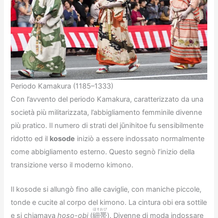
Periodo Kamakura (1185–1333)
Con l’avvento del periodo Kamakura, caratterizzato da una
società più militarizzata, l’abbigliamento femminile divenne
più pratico. Il numero di strati del jūnihitoe fu sensibilmente
ridotto ed il
kosode
iniziò a essere indossato normalmente
come abbigliamento esterno. Questo segnò l’inizio della
transizione verso il moderno kimono.
Il kosode si allungò fino alle caviglie, con maniche piccole,
tonde e cucite al corpo del kimono. La cintura obi era sottile
ほそおび
e si chiamava
hoso-obi
(
細帯
). Divenne di moda indossare