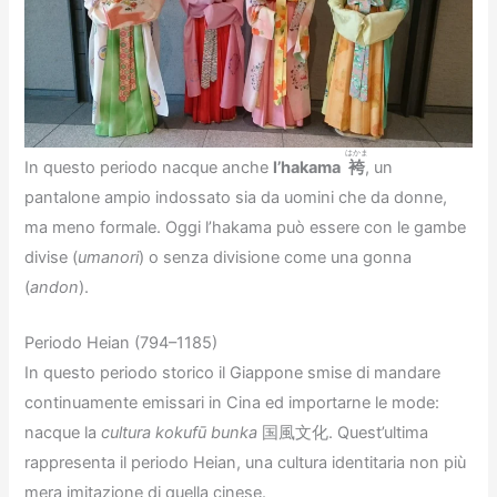
はかま
In questo periodo nacque anche
l’hakama
袴
, un
pantalone ampio indossato sia da uomini che da donne,
ma meno formale. Oggi l’hakama può essere con le gambe
divise (
umanori
) o senza divisione come una gonna
(
andon
).
Periodo Heian (794–1185)
In questo periodo storico il Giappone smise di mandare
continuamente emissari in Cina ed importarne le mode:
nacque la
cultura
kokufū
bunka
国風文化. Quest’ultima
rappresenta il periodo Heian, una cultura identitaria non più
mera imitazione di quella cinese.