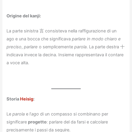
Origine del kanji:
La parte sinistra 言 consisteva nella raffigurazione di un
ago e una bocca che significava
parlare in modo chiaro e
preciso
,
parlare
o semplicemente
parola
. La parte destra 十
indicava invece la decina. Insieme rappresentava il contare
a voce alta.
Storia
Heisig
:
Le
parola
e l’
ago
di un compasso si combinano per
significare
progetto
: parlare del da farsi e calcolare
precisamente i passi da seguire.