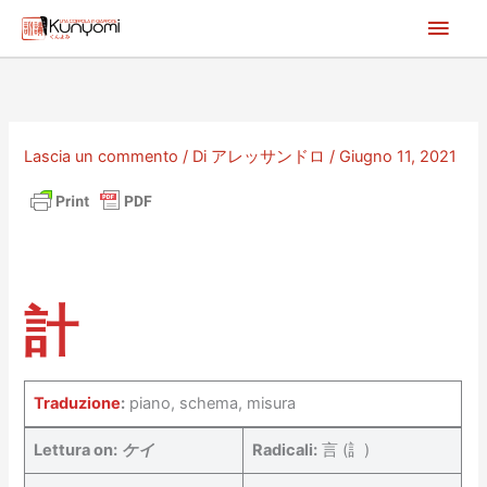
Vai
Men
al
princ
contenuto
Lascia un commento
/ Di
アレッサンドロ
/
Giugno 11, 2021
計
Traduzione
:
piano, schema, misura
Lettura on:
ケイ
Radicali:
言 (訁)