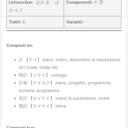
Lettura kun:
はか.る、 は
Componenti
:
十 言
か.らう
Tratti:
9
Varianti
:
-
Composti on:
計 【ケイ】 piano, metro, dispositivo di misurazione,
(in) totale, totale (di)
時計 【トケイ】 orologio
計画 【ケイカク】 piano, progetto, programma,
schema, programma
生計 【セイケイ】 mezzi di sussistenza, vivere
推計 【スイケイ】 stima
Composti kun
: