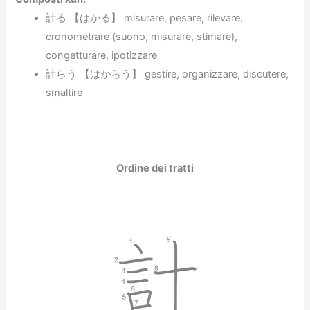
計る 【はかる】 misurare, pesare, rilevare,
cronometrare (suono, misurare, stimare),
congetturare, ipotizzare
計らう 【はからう】 gestire, organizzare, discutere,
smaltire
Ordine dei tratti
計