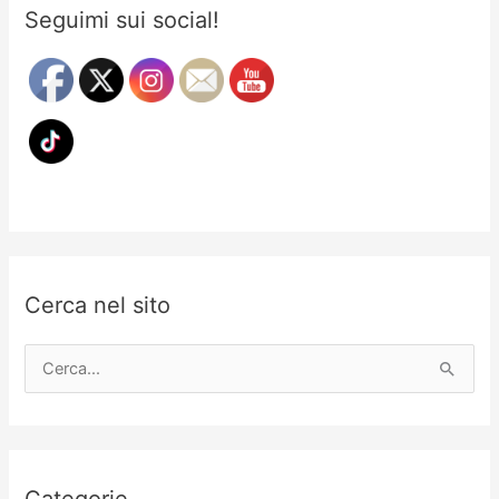
Seguimi sui social!
Cerca nel sito
C
e
r
c
a
Categorie