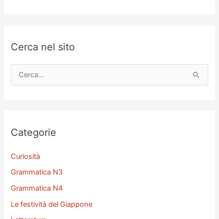
Cerca nel sito
C
e
r
c
a
Categorie
:
Curiosità
Grammatica N3
Grammatica N4
Le festività del Giappone