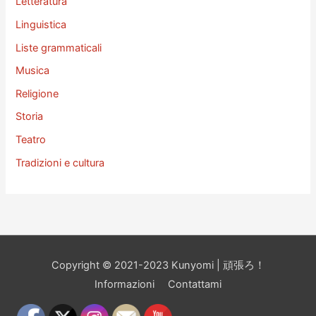
Letteratura
Linguistica
Liste grammaticali
Musica
Religione
Storia
Teatro
Tradizioni e cultura
Copyright © 2021-2023 Kunyomi | 頑張ろ！
Informazioni
Contattami