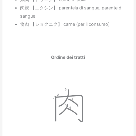
肉親 【ニクシン】 parentela di sangue, parente di
sangue
食肉 【ショクニク】 carne (per il consumo)
Ordine dei tratti
肉