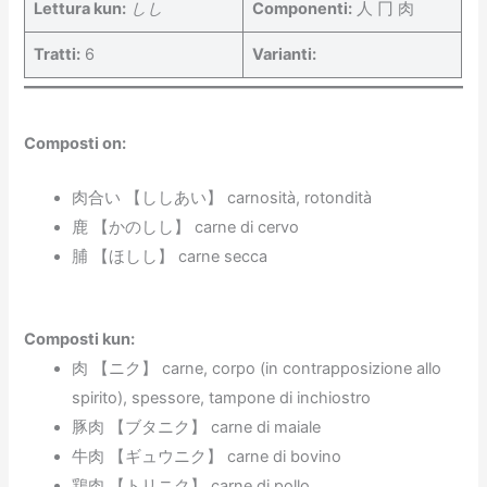
Lettura kun:
しし
Componenti
:
人 冂 肉
Tratti:
6
Varianti
:
Composti on:
肉合い 【ししあい】 carnosità, rotondità
鹿 【かのしし】 carne di cervo
脯 【ほしし】 carne secca
Composti kun
:
肉 【ニク】 carne, corpo (in contrapposizione allo
spirito), spessore, tampone di inchiostro
豚肉 【ブタニク】 carne di maiale
牛肉 【ギュウニク】 carne di bovino
鶏肉 【トリニク】 carne di pollo