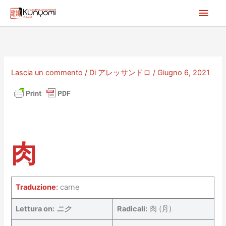
Vai
Men
al
princ
contenuto
Lascia un commento
/ Di
アレッサンドロ
/
Giugno 6, 2021
肉
Traduzione
:
carne
Lettura on:
ニク
Radicali:
肉 (⺼)