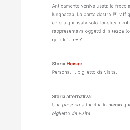
Anticamente veniva usata la frecci
lunghezza. La parte destra 豆 raffig
ed era qui usata solo foneticamente
rappresentava oggetti di altezza (o
quindi “breve”.
Storia
Heisig
:
Persona. . . biglietto da visita.
Storia alternativa:
Una
persona
si inchina in
basso
qua
biglietto da visita
.