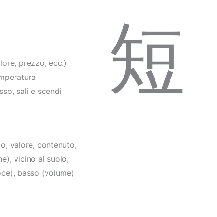
短
ore, prezzo, ecc.)
peratura
, sali e scendi
valore, contenuto,
e), vicino al suolo,
oce), basso (volume)