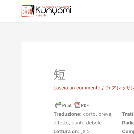
Vai
al
contenuto
短
Lascia un commento
/ Di
アレッサ
Traduzione:
corto, breve,
Tratt
difetto, punto debole
Radic
Lettura on:
タン
Comp