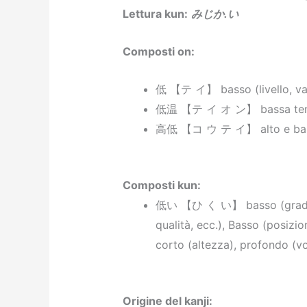
Lettura kun:
みじか.い
Composti on:
低 【テ イ】 basso (livello, val
低温 【テ イ オ ン】 bassa tem
高低 【コ ウ テ イ】 alto e basso
Composti kun
:
低い 【ひ く い】 basso (grado, 
qualità, ecc.), Basso (posizion
corto (altezza), profondo (v
Origine del kanji: