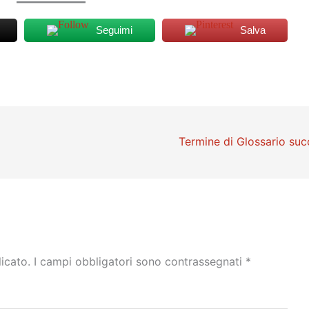
Seguimi
Salva
Termine di Glossario su
licato.
I campi obbligatori sono contrassegnati
*