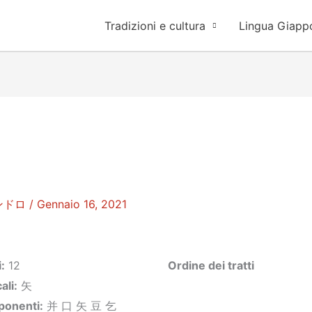
Tradizioni e cultura
Lingua Giapp
ンドロ
/
Gennaio 16, 2021
i
:
12
Ordine dei tratti
ali:
矢
onenti
:
并 口 矢 豆 乞