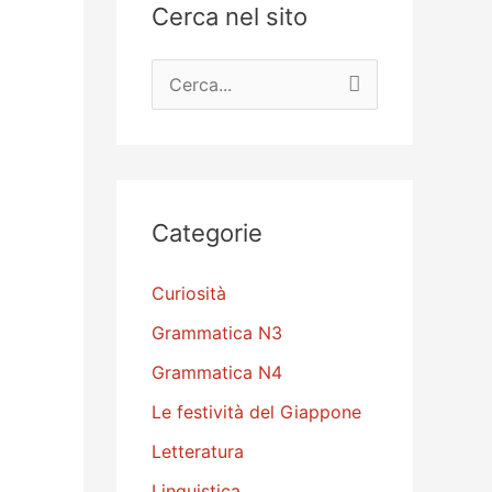
Cerca nel sito
C
e
r
c
a
Categorie
:
Curiosità
Grammatica N3
Grammatica N4
Le festività del Giappone
Letteratura
Linguistica