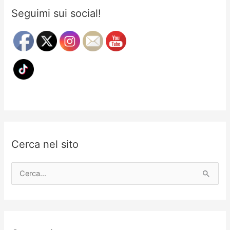
Seguimi sui social!
Cerca nel sito
C
e
r
c
a