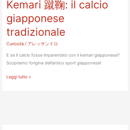
Kemari 蹴鞠: il calcio
giapponese
tradizionale
Curiosità
/
アレッサンドロ
E se il calcio fosse imparentato con il kemari giapponese?
Scopriamo l’origine dell’antico sport giapponese!
Kemari
Leggi tutto »
蹴
鞠:
il
calcio
giapponese
tradizionale