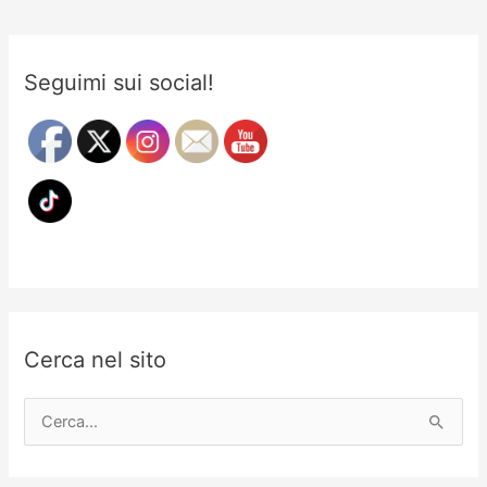
intoccabili
Seguimi sui social!
Cerca nel sito
C
e
r