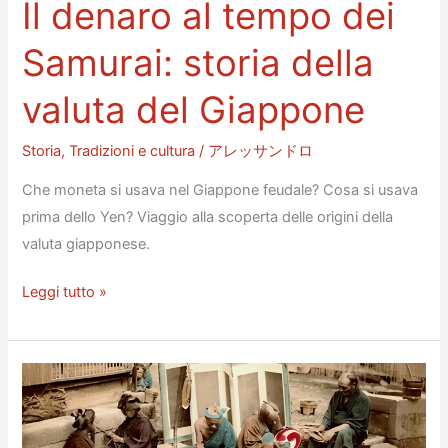
Il denaro al tempo dei
Samurai: storia della
valuta del Giappone
Storia
,
Tradizioni e cultura
/
アレッサンドロ
Che moneta si usava nel Giappone feudale? Cosa si usava
prima dello Yen? Viaggio alla scoperta delle origini della
valuta giapponese.
Il
Leggi tutto »
denaro
al
tempo
dei
Samurai: