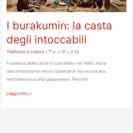
storia
della
valuta
I burakumin: la casta
del
Giappone
degli intoccabili
Tradizioni e cultura
/
アレッサンドロ
Il sistema delle caste fu cancellato nel 1868, ma la
descriminazione verso i burakumin ha ancora eco
nell’odierna società giapponese. Perchè?
I
Leggi tutto »
burakumin:
la
casta
degli