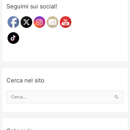
Seguimi sui social!
Cerca nel sito
C
e
r
c
a