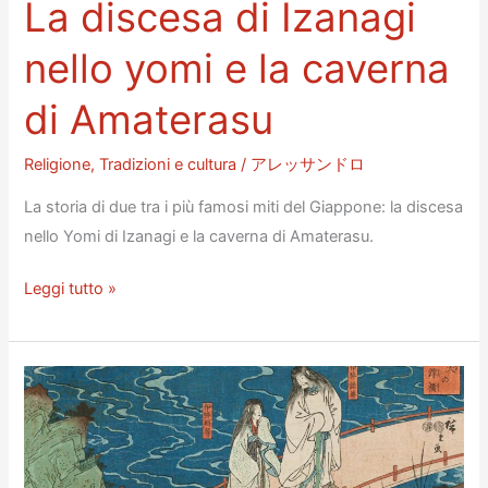
La discesa di Izanagi
nello yomi e la caverna
di Amaterasu
Religione
,
Tradizioni e cultura
/
アレッサンドロ
La storia di due tra i più famosi miti del Giappone: la discesa
nello Yomi di Izanagi e la caverna di Amaterasu.
La
Leggi tutto »
discesa
di
Izanagi
nello
yomi
e