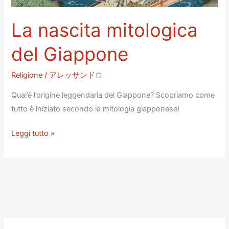
la
caverna
La nascita mitologica
di
Amaterasu
del Giappone
Religione
/
アレッサンドロ
Qual’è l’origine leggendaria del Giappone? Scopriamo come
tutto è iniziato secondo la mitologia giapponese!
La
Leggi tutto »
nascita
mitologica
del
Giappone