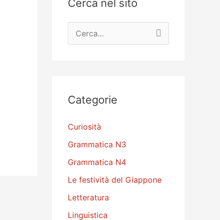
Cerca nel sito
C
e
r
c
a
Categorie
:
Curiosità
Grammatica N3
Grammatica N4
Le festività del Giappone
Letteratura
Linguistica