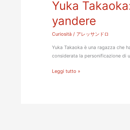
Yuka Takaoka: 
yandere
Curiosità
/
アレッサンドロ
Yuka Takaoka è una ragazza che ha 
considerata la personificazione di 
Yuka
Leggi tutto »
Takaoka:
la
storia
di
una
vera
yandere