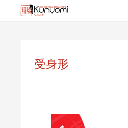
Vai
al
contenuto
受身形