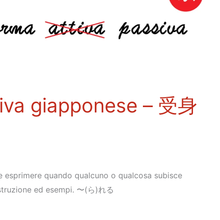
siva giapponese – 受身
e esprimere quando qualcuno o qualcosa subisce
 costruzione ed esempi. 〜(ら)れる