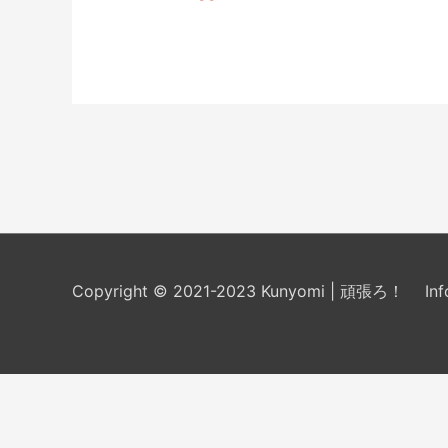
forma
passiva
giapponese
–
受
身
形
Copyright © 2021-2023 Kunyomi | 頑張ろ！
In