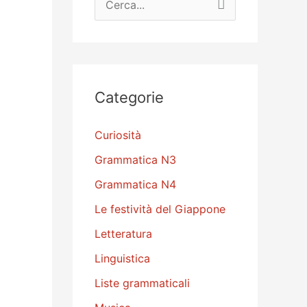
e
r
c
a
Categorie
:
Curiosità
Grammatica N3
Grammatica N4
Le festività del Giappone
Letteratura
Linguistica
Liste grammaticali