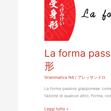
La forma pas
形
Grammatica N4
/
アレッサンドロ
La forma passiva giapponese: com
l’azione di qualcun altro. Forma,
La
Leggi tutto »