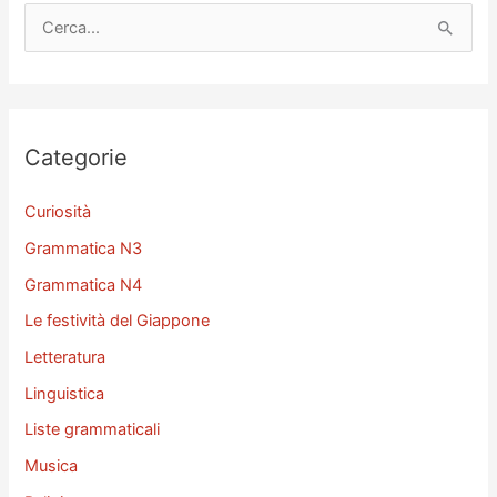
C
e
r
c
a
Categorie
:
Curiosità
Grammatica N3
Grammatica N4
Le festività del Giappone
Letteratura
Linguistica
Liste grammaticali
Musica