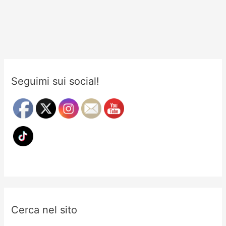
linguistici
della
lingua
giapponese
Seguimi sui social!
Cerca nel sito