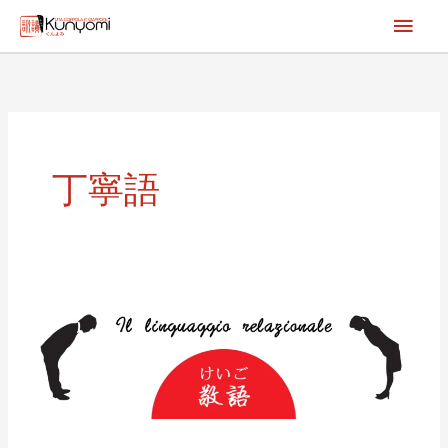
Vai
Men
al
princ
contenuto
丁寧語