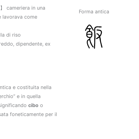
cameriera in una
Forma antica
 e lavorava come
 di riso
ddo, dipendente, ex
tica e costituita nella
rchio” e in quella
 significando
cibo
o
sata foneticamente per il