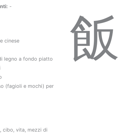
nti
:
-
飯
 cinese
legno a fondo piatto
i
o
(fagioli e mochi) per
cibo, vita, mezzi di