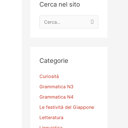
Cerca nel sito
C
e
r
c
a
Categorie
:
Curiosità
Grammatica N3
Grammatica N4
Le festività del Giappone
Letteratura
Linguistica