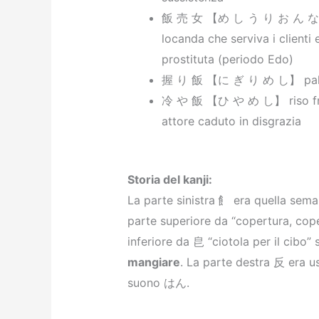
飯 売 女 【め し う り お ん な】 
locanda che serviva i clienti
prostituta (periodo Edo)
握 り 飯 【に ぎ り め し】 palla
冷 や 飯 【ひ や め し】 riso fre
attore caduto in disgrazia
Storia del kanji:
La parte sinistra 飠 era quella seman
parte superiore da “copertura, cope
inferiore da 皀 “ciotola per il cibo”
mangiare
. La parte destra 反 era u
suono はん.