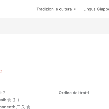
Tradizioni e cultura
Lingua Giapp
21
i
:
7
Ordine dei tratti
ali:
食 (飠)
onenti
:
厂 又 食