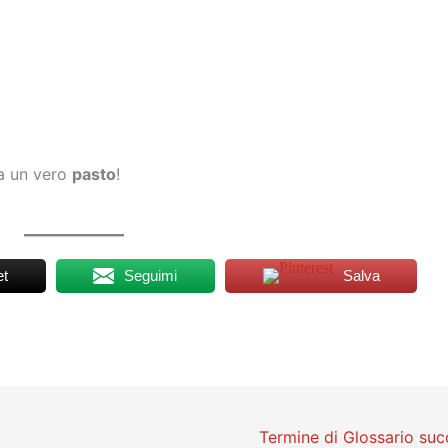
ia un vero
pasto
!
t
Seguimi
Salva
Termine di Glossario su