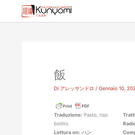
Vai
al
contenuto
飯
Di
アレッサンドロ
/
Gennaio 10, 20
Traduzione:
Pasto, riso
Tratt
bollito
Radic
Lettura on:
ハン
Comp