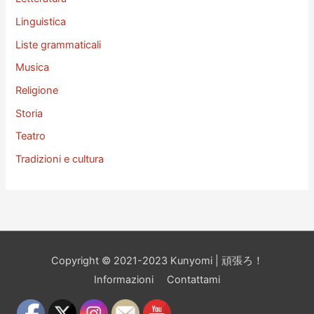
Linguistica
Liste grammaticali
Musica
Religione
Storia
Teatro
Tradizioni e cultura
Copyright © 2021-2023 Kunyomi | 頑張ろ！
Informazioni
Contattami