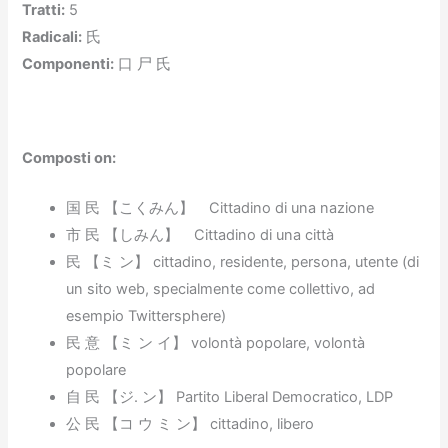
Tratti
:
5
Radicali:
氏
Componenti
:
口 尸 氏
Composti on:
国 民 【こくみん】 Cittadino di una nazione
市 民 【しみん】 Cittadino di una città
民 【ミ ン】 cittadino, residente, persona, utente (di
un sito web, specialmente come collettivo, ad
esempio Twittersphere)
民 意 【ミ ン イ】 volontà popolare, volontà
popolare
自 民 【ジ. ン】 Partito Liberal Democratico, LDP
公 民 【コ ウ ミ ン】 cittadino, libero