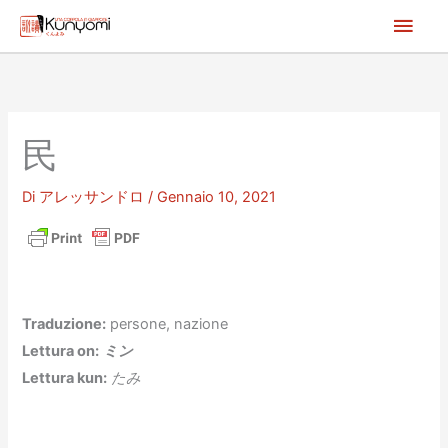
Vai
Men
al
princ
contenuto
民
Di
アレッサンドロ
/
Gennaio 10, 2021
Traduzione:
persone, nazione
Lettura on:
ミン
Lettura kun:
たみ