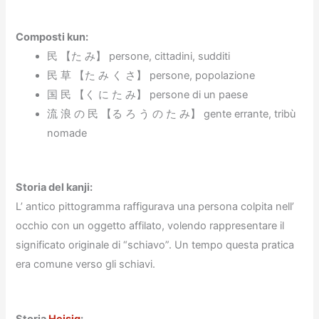
Composti kun
:
民 【た み】 persone, cittadini, sudditi
民 草 【た み く さ】 persone, popolazione
国 民 【く に た み】 persone di un paese
流 浪 の 民 【る ろ う の た み】 gente errante, tribù
nomade
Storia del kanji:
L’ antico pittogramma raffigurava una persona colpita nell’
occhio con un oggetto affilato, volendo rappresentare il
significato originale di “schiavo”. Un tempo questa pratica
era comune verso gli schiavi.