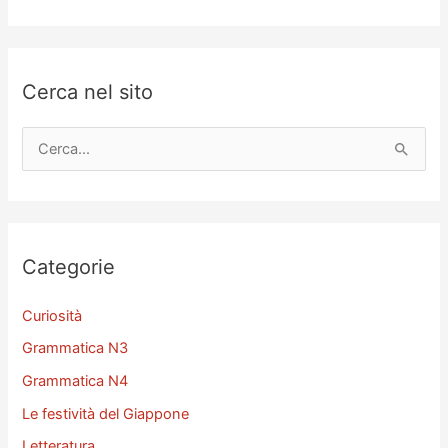
Cerca nel sito
C
e
r
c
a
Categorie
:
Curiosità
Grammatica N3
Grammatica N4
Le festività del Giappone
Letteratura